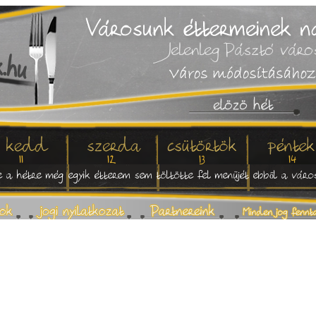
Jelenleg Pásztó város
11
12
13
14
 a hétre még egyik étterem sem töltötte fel menüjét ebből a váro