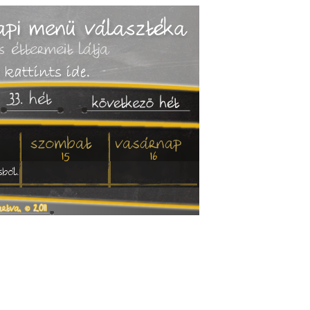
 éttermeit látja
33. hét
15
16
sból.