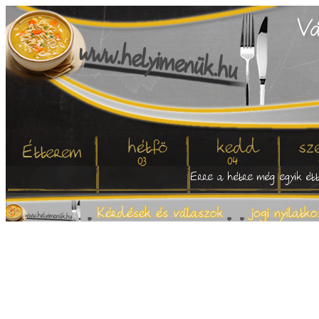
03
04
Erre a hétre még egyik étt