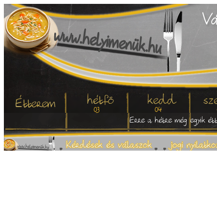
03
04
Erre a hétre még egyik étt